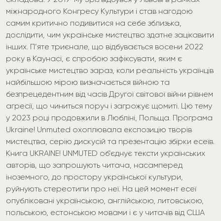
міжнародного Конгресу Культури і став нагодою
самим критично подивитися на себе зблизька,
дослідити, чим українське мистецтво здатне зацікавити
інших. П’яте триєнале, що відбувається восени 2022
року в Каунасі, є спробою зафіксувати, яким є
українське мистецтво зараз, коли реальність українців
найбільшою мірою визначається війною та
безпрецедентним від часів Другої світової війни рівнем
агресії, що чиниться поруч і загрожує щомиті. Цю тему
у 2023 році продовжили в Любліні, Польща. Програма
Ukraine! Unmuted охоплювала експозицію творів
мистецтва, серію дискусій та презентацію збірки есеїв.
Книга UKRAINE! UNMUTED об’єднує тексти українських
авторів, що запрошують читача, насамперед
іноземного, до простору української культури,
руйнують стереотипи про неї. На цей момент есеї
опубліковані українською, англійською, литовською,
польською, естонською мовами і є у читачів від США