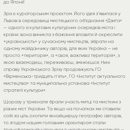
до Японії!
Зріз є кураторським проєктом. Його ідея з’явилася у
Львові в середовищі мистецького об’єднання «Дзиґа»
— одного із культових культурних осередків міста і
країни: вона виникла з бажання вловити й окреслити
«українськість» у сучасному мистецтві, зібрати на
одному майданчику авторів, для яких Україна — не
просто «територія», а «своя, важлива територія», з
якою взаємодієш, переживаєш, змінюєшся. Нині
справу Українського Зрізу продовжують ГО
«Вірменська-тридцять п’ять», ГО «Інститут актуального
мистецтва» та муніципальна установа «Інститут
стратегії культури».
Щоразу у триєнале брали участь митці та мисткині з
різних міст України. Та якщо на початках ми ставили
собі за ціль охопити якнайширшу географію авторів,
то згодом нашим головним орієнтиром стали
трансформаційні процеси в українському мистецтві —