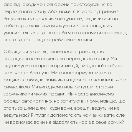
або віднаходимо нові форми пристосування до
перехідного стану. Або, може, для його підтримки?
Ритуальність дозволяє «не думати», не дивитись на
себе справжніх і звинувачувати «несправедливі
умови», звільняє від потреби чітко означити своє місце,
цілі, а відтак — від потреби змінюватися.
Обряди рятують від непевності і тривоги, що
породжені невизначеністю перехідного стану. Ми
підтримуємо старі алгоритми дій, вигадані й нав’язані
нам, часто безглузді. Ми трансформували деякі
радянські обряди, замінивши ідеологію національною
символікою. Ми вигадуємо нові ритуали, стаючи
заручниками чужих правил. Ми часто виконуємо
обряди автоматично, не запитуючи, чому, навіщо, що
стоїть за цими діями, куди вони, врешті, ведуть чи не
ведуть нас? Ритуали допомагають нам виживати, але
чи водночас вони не віддаляють нас від себе самих?