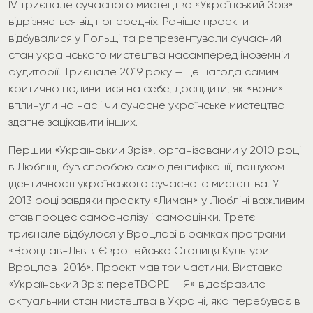
ІV триєнале сучасного мистецтва «Український Зріз»
відрізняється від попередніх. Раніше проекти
відбувалися у Польщі та репрезентували сучасний
стан українського мистецтва насамперед іноземній
аудиторії. Триєнале 2019 року — це нагода самим
критично подивитися на себе, дослідити, як «вони»
вплинули на нас і чи сучасне українське мистецтво
здатне зацікавити інших.
Перший «Український Зріз», організований у 2010 році
в Любліні, був спробою самоідентифікації, пошуком
ідентичності українського сучасного мистецтва. У
2013 році завдяки проекту «Лиман» у Любліні важливим
став процес самоаналізу і самооцінки. Третє
триєнале відбулося у Вроцлаві в рамках програми
«Вроцлав-Львів: Європейська Столиця Культури
Вроцлав-2016». Проект мав три частини. Виставка
«Український Зріз: переТВОРЕННЯ» відобразила
актуальний стан мистецтва в Україні, яка перебуває в