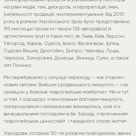
на рівні медій, тем, дискурсів, інтерпретацій, імен,
(не)змінності традицій, експериментування. Від 2010
року в рамках Українського Зрізу було представлено
193 мистецькі проєкти і твори 138 авторів(ок) й
артистичних груп із таких міст, як Львів, Київ, Херсон,
Ужгород, Харків, Одеса, Івано-Франківськ, Ірпінь,
Судова Вишня, Дрогобич, Дніпро, Чернівці, Луцьк,
Черкаси, Запоріжжя, Донецьк, Вінниця, Суми, а також
смт Понінка.
Ми перебуваємо у ситуації переходу — між старим і
новим світами. Вийшли з радянського минулого — і не
прийшли у бажане «європейське майбутнє». Ми ні тут,
ні там. У коридорі: з ментальним багажем минулого,
патерналізмом і небажанням змінюватись, але й із
вичікувальними поглядами в бік Заходу, з прагненням
«європейських цінностей» і «західного стилю життя».
Упродовж останніх 30-ти років ми повторюємо звичні