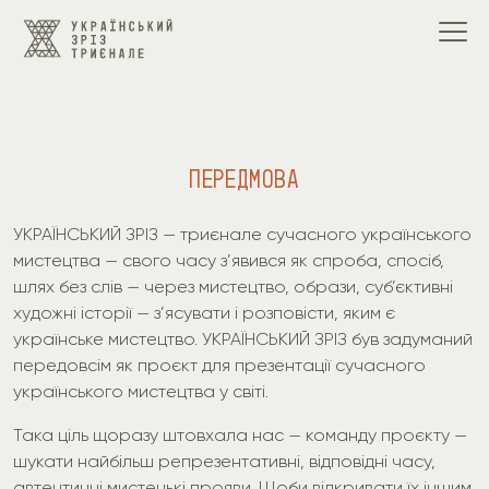
ПЕРЕДМОВА
УКРАЇНСЬКИЙ ЗРІЗ — триєнале сучасного українського
мистецтва — свого часу з’явився як спроба, спосіб,
шлях без слів — через мистецтво, образи, суб’єктивні
художні історії — з’ясувати і розповісти, яким є
українське мистецтво. УКРАЇНСЬКИЙ ЗРІЗ був задуманий
передовсім як проєкт для презентації сучасного
українського мистецтва у світі.
Така ціль щоразу штовхала нас — команду проєкту —
шукати найбільш репрезентативні, відповідні часу,
автентичні мистецькі прояви. Щоби відкривати їх іншим,