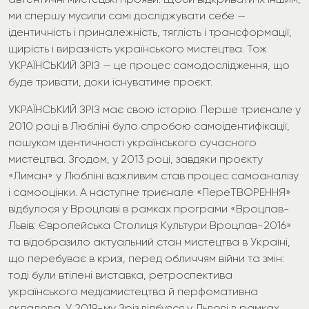
ми спершу мусили самі досліджувати себе —
ідентичність і приналежність, тяглість і трансформації,
щирість і виразність українського мистецтва. Тож
УКРАЇНСЬКИЙ ЗРІЗ — це процес самодослідження, що
буде тривати, доки існуватиме проєкт.
УКРАЇНСЬКИЙ ЗРІЗ має свою історію. Перше триєнале у
2010 році в Любліні було спробою самоідентифікації,
пошуком ідентичності українського сучасного
мистецтва. Згодом, у 2013 році, завдяки проєкту
«Лиман» у Любліні важливим став процес самоаналізу
і самооцінки. А наступне триєнале «ПереТВОРЕННЯ»
відбулося у Вроцлаві в рамках програми «Вроцлав-
Львів: Європейська Столиця Культури Вроцлав-2016»
та відобразило актуальний стан мистецтва в Україні,
що перебуває в кризі, перед обличчям війни та змін:
тоді були втілені виставка, ретроспектива
українського медіамистецтва й перфомативна
складова. У 2019-му Зріз відбувся у Львові в рамках